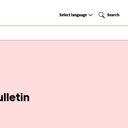
Select
Search
Select language
Search
language
lletin