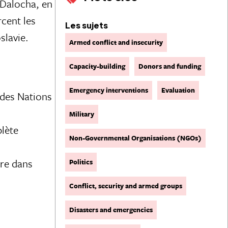
e Dalocha, en
rcent les
Les sujets
slavie.
Armed conflict and insecurity
Capacity-building
Donors and funding
Emergency interventions
Evaluation
 des Nations
Military
plète
Non-Governmental Organisations (NGOs)
ire dans
Politics
Conflict, security and armed groups
Disasters and emergencies