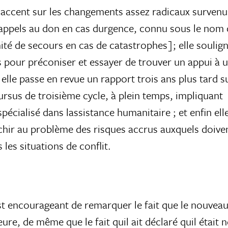
 laccent sur les changements assez radicaux survenu
 appels au don en cas durgence, connu sous le nom
 de secours en cas de catastrophes]; elle soulign
pour préconiser et essayer de trouver un appui à 
elle passe en revue un rapport trois ans plus tard
ursus de troisième cycle, à plein temps, impliquant
écialisé dans lassistance humanitaire ; et enfin el
hir au problème des risques accrus auxquels doiven
 les situations de conflit.
est encourageant de remarquer le fait que le nouveau
re, de même que le fait quil ait déclaré quil était 