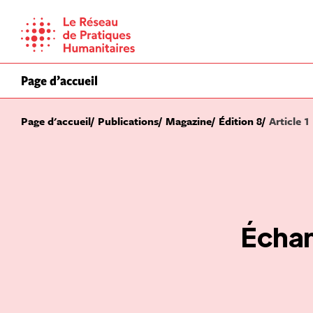
Skip
to
content
Page d’accueil
Page d'accueil
Publications
Magazine
Édition 8
Article 1
Échan