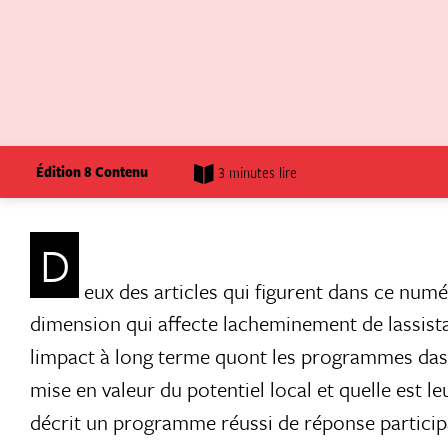
Édition 8 Contenu
3 minutes lire
D
eux des articles qui figurent dans ce num
dimension qui affecte lacheminement de lassista
limpact à long terme quont les programmes dass
mise en valeur du potentiel local et quelle est l
décrit un programme réussi de réponse participati