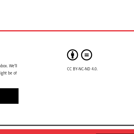
box. We’ll
CC BY-NC-ND 4.0.
ight be of