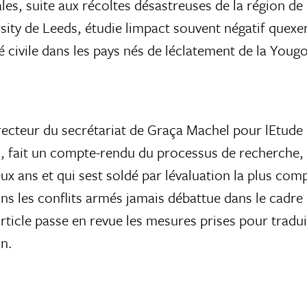
ales, suite aux récoltes désastreuses de la région d
ity de Leeds, étudie limpact souvent négatif quexe
 civile dans les pays nés de léclatement de la Yougo
directeur du secrétariat de Graça Machel pour lEtude
ts, fait un compte-rendu du processus de recherche,
x ans et qui sest soldé par lévaluation la plus com
ns les conflits armés jamais débattue dans le cadre
rticle passe en revue les mesures prises pour tradu
on.