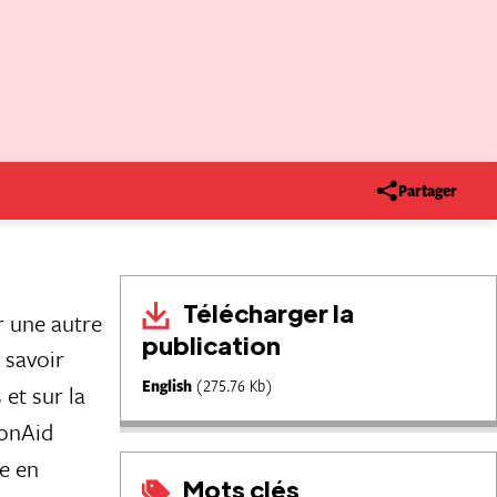
Partager
Télécharger la
r une autre
publication
 savoir
English
(275.76 Kb)
 et sur la
ionAid
le en
Mots clés