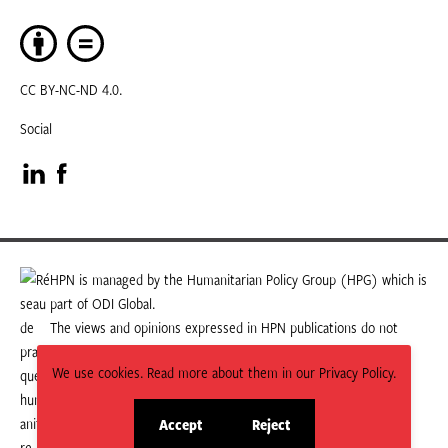
CC BY-NC-ND 4.0.
Social
Visit
Visit
our
our
LinkedIn
Facebook
HPN is managed by the Humanitarian Policy Group (HPG) which is
part of ODI Global.
page
page
The views and opinions expressed in HPN publications do not
necessarily state or reflect those of HPG or ODI Global.
We use cookies. Read more about them in our Privacy Policy.
Accept
Reject
site
site