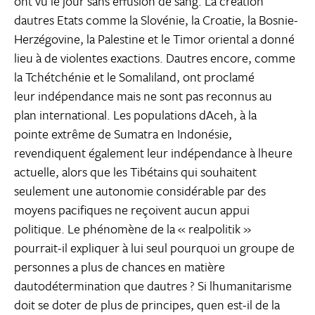
ont vu le jour sans effusion de sang. La création
dautres Etats comme la Slovénie, la Croatie, la Bosnie-
Herzégovine, la Palestine et le Timor oriental a donné
lieu à de violentes exactions. Dautres encore, comme
la Tchétchénie et le Somaliland, ont proclamé
leur indépendance mais ne sont pas reconnus au
plan international. Les populations dAceh, à la
pointe extrême de Sumatra en Indonésie,
revendiquent également leur indépendance à lheure
actuelle, alors que les Tibétains qui souhaitent
seulement une autonomie considérable par des
moyens pacifiques ne reçoivent aucun appui
politique. Le phénomène de la « realpolitik »
pourrait-il expliquer à lui seul pourquoi un groupe de
personnes a plus de chances en matière
dautodétermination que dautres ? Si lhumanitarisme
doit se doter de plus de principes, quen est-il de la