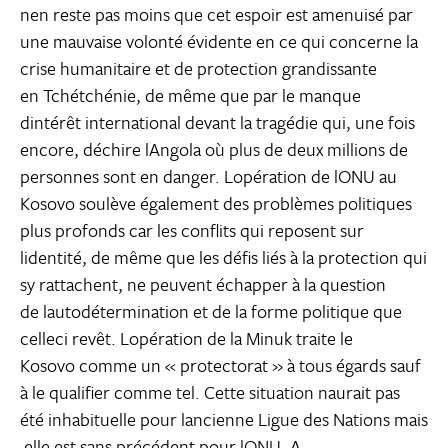
nen reste pas moins que cet espoir est amenuisé par
une mauvaise volonté évidente en ce qui concerne la
crise humanitaire et de protection grandissante
en Tchétchénie, de même que par le manque
dintérêt international devant la tragédie qui, une fois
encore, déchire lAngola où plus de deux millions de
personnes sont en danger. Lopération de lONU au
Kosovo soulève également des problèmes politiques
plus profonds car les conflits qui reposent sur
lidentité, de même que les défis liés à la protection qui
sy rattachent, ne peuvent échapper à la question
de lautodétermination et de la forme politique que
celleci revêt. Lopération de la Minuk traite le
Kosovo comme un « protectorat » à tous égards sauf
à le qualifier comme tel. Cette situation naurait pas
été inhabituelle pour lancienne Ligue des Nations mais
elle est sans précédent pour lONU. A