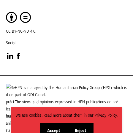
CC BY-NC-ND 4.0.
Social
Visit
Visit
our
our
LinkedIn
Facebook
HPN is managed by the Humanitarian Policy Group (HPG) which is
part of ODI Global.
page
page
The views and opinions expressed in HPN publications do not
necessarily state or reflect those of HPG or ODI Global.
We use cookies. Read more about them in our Privacy Policy.
Accept
Reject