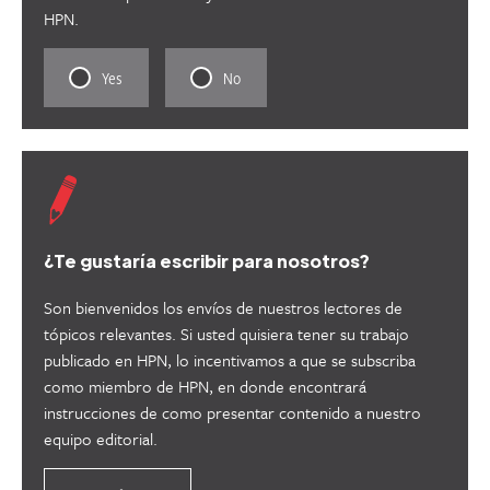
HPN.
Rate
Rate
Yes
No
this
this
content
content
as
as
useful.
not
useful.
¿Te gustaría escribir para nosotros?
Son bienvenidos los envíos de nuestros lectores de
tópicos relevantes. Si usted quisiera tener su trabajo
publicado en HPN, lo incentivamos a que se subscriba
como miembro de HPN, en donde encontrará
instrucciones de como presentar contenido a nuestro
equipo editorial.