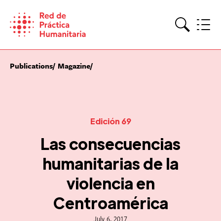
Skip
to
content
Search
Publications
Magazine
Edición 69
Las consecuencias
humanitarias de la
violencia en
Centroamérica
July 6, 2017