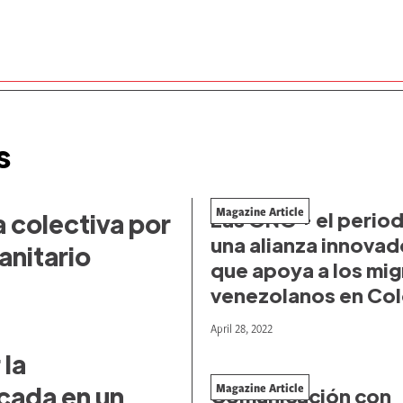
s
Magazine Article
Las ONG + el perio
 colectiva por
una alianza innovad
anitario
que apoya a los mi
venezolanos en Co
April 28, 2022
 la
Magazine Article
cada en un
Comunicación con