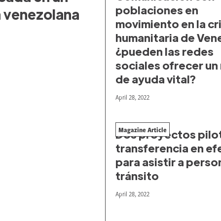
poblaciones en
ia venezolana
movimiento en la cri
humanitaria de Ven
¿pueden las redes
sociales ofrecer un
de ayuda vital?
April 28, 2022
Magazine Article
Dos proyectos pilo
transferencia en ef
para asistir a perso
tránsito
April 28, 2022