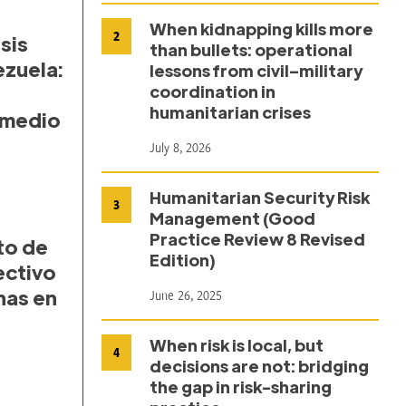
When kidnapping kills more
2
sis
than bullets: operational
ezuela:
lessons from civil–military
coordination in
humanitarian crises
 medio
July 8, 2026
Humanitarian Security Risk
3
Management (Good
Practice Review 8 Revised
to de
Edition)
ectivo
nas en
June 26, 2025
When risk is local, but
4
decisions are not: bridging
the gap in risk-sharing