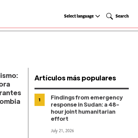
Select
Search
Select language
Search
language
dismo:
Artículos más populares
ora
grantes
Findings from emergency
lombia
1
response in Sudan: a 48-
hour joint humanitarian
effort
July 21, 2026