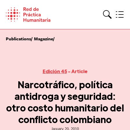
Skip
to
content
Search
Publications
Magazine
Edición 45
- Article
Narcotráfico, política
antidroga y seguridad:
otro costo humanitario del
conflicto colombiano
January 20, 2010