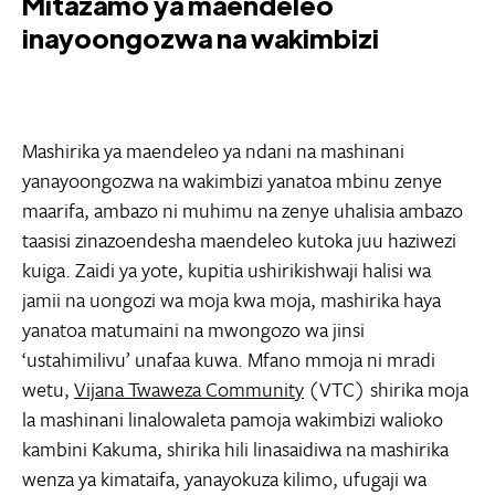
Mitazamo ya maendeleo
inayoongozwa na wakimbizi
Mashirika ya maendeleo ya ndani na mashinani
yanayoongozwa na wakimbizi yanatoa mbinu zenye
maarifa, ambazo ni muhimu na zenye uhalisia ambazo
taasisi zinazoendesha maendeleo kutoka juu haziwezi
kuiga. Zaidi ya yote, kupitia ushirikishwaji halisi wa
jamii na uongozi wa moja kwa moja, mashirika haya
yanatoa matumaini na mwongozo wa jinsi
‘ustahimilivu’ unafaa kuwa. Mfano mmoja ni mradi
wetu,
Vijana Twaweza Community
(VTC) shirika moja
la mashinani linalowaleta pamoja wakimbizi walioko
kambini Kakuma, shirika hili linasaidiwa na mashirika
wenza ya kimataifa, yanayokuza kilimo, ufugaji wa