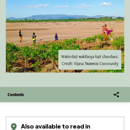
Wakimbizi wakifanya kazi shambani.
Credit: Vijana Twaweza Community
Contents
Also available to read in