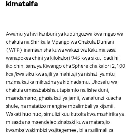
kimataifa
Awamu ya hivi karibuni ya kupunguzwa kwa mgao wa
chakula na Shirika la Mpango wa Chakula Duniani
(WFP) inamaanisha kuwa wakazi wa Kakuma sasa
wanapokea chini ya kilokalori 945 kwa siku. Idadi hii
iko chini sana ya
Kiwango cha Sphere cha kalori 2,100
kcal/kwa siku kwa ajili ya mahitaji ya nishati ya mtu
mzima katika miktadha ya kibinadamu
. Ukosefu wa
chakula umesababisha utapiamlo na lishe duni,
maandamano, ghasia kati ya jamii, wanafunzi kuacha
shule, na matatizo mengine mbalimbali ya kijamii.
Wakati huo huo, simulizi kuu kutoka kwa mashirika ya
misaada na maendeleo zinabaki kuwa matarajio
kwamba wakimbizi wajitegemee, bila rasilimali za