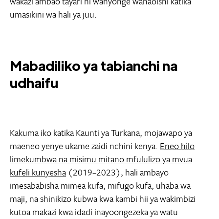
wakazi ambao tayari ni wanyonge wanaoishi katika
umasikini wa hali ya juu.
Mabadiliko ya tabianchi na
udhaifu
Kakuma iko katika Kaunti ya Turkana, mojawapo ya
maeneo yenye ukame zaidi nchini kenya.
Eneo hilo
limekumbwa na misimu mitano mfululizo ya mvua
kufeli kunyesha
(2019–2023), hali ambayo
imesababisha mimea kufa, mifugo kufa, uhaba wa
maji, na shinikizo kubwa kwa kambi hii ya wakimbizi
kutoa makazi kwa idadi inayoongezeka ya watu