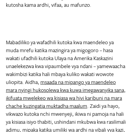
kutosha kama ardhi, vifaa, au mafunzo.
Mabadiliko ya wafadhili kutoka kwa maendeleo ya
muda mrefu katika mazingira ya migogoro – hasa
wakati ufadhili kutoka Ulaya na Amerika Kaskazini
unaelekezwa kwa vipaumbele vya ndani – yamewaacha
wakimbizi katika hali mbaya kuliko wakati wowote
uliopita. Aidha,
msaada na mipango ya maendeleo
mara nyingi hukosolewa kwa kuwa imegawanyika sana,
ikifuata mwelekeo wa kisiasa wa hivi karibuni na mara
chache kuzingatia muktadha maalum
. Zaidi ya hayo,
vikwazo kutoka nchi mwenyeji, ikiwa ni pamoja na hali
ya kisiasa isiyo thabiti, ushindani mkubwa kwa rasilimali
adimu, mipaka katika umiliki wa ardhi na vibali vya kazi,