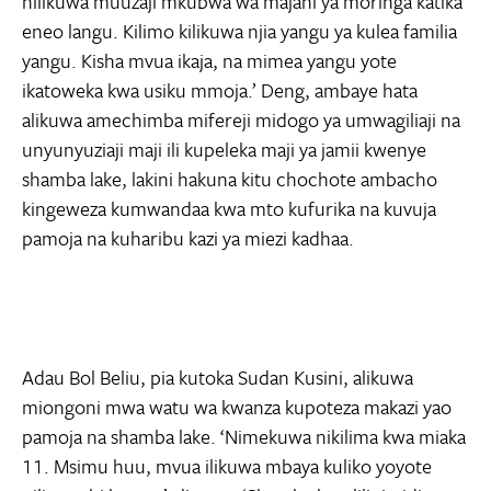
nilikuwa muuzaji mkubwa wa majani ya moringa katika
eneo langu. Kilimo kilikuwa njia yangu ya kulea familia
yangu. Kisha mvua ikaja, na mimea yangu yote
ikatoweka kwa usiku mmoja.’ Deng, ambaye hata
alikuwa amechimba mifereji midogo ya umwagiliaji na
unyunyuziaji maji ili kupeleka maji ya jamii kwenye
shamba lake, lakini hakuna kitu chochote ambacho
kingeweza kumwandaa kwa mto kufurika na kuvuja
pamoja na kuharibu kazi ya miezi kadhaa.
Adau Bol Beliu, pia kutoka Sudan Kusini, alikuwa
miongoni mwa watu wa kwanza kupoteza makazi yao
pamoja na shamba lake. ‘Nimekuwa nikilima kwa miaka
11. Msimu huu, mvua ilikuwa mbaya kuliko yoyote