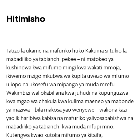
Hitimisho
Tatizo la ukame na mafuriko huko Kakuma si tukio la
mabadiliko ya tabianchi pekee – ni matokeo ya
kushindwa kwa mifumo mingi kwa wakati mmoja,
ikiwemo mzigo mkubwa wa kupita uwezo wa mfumo
uliopo na ukosefu wa mipango ya muda mrefu.
Wakimbizi waliokabiliana kwa juhudi na kupunguzwa
kwa mgao wa chakula kwa kulima maeneo ya mabonde
ya maziwa – bila makosa yao wenyewe – waliona kazi
yao ikiharibiwa kabisa na mafuriko yaliyosababishwa na
mabadiliko ya tabianchi kwa muda mfupi mno.
Kutengwa kwao kutoka mifumo ya kitaifa,