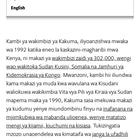
English
Kambi ya wakimbizi ya Kakuma, iliyoanzishwa mwaka
wa 1992 katika eneo la kaskazini-magharibi mwa
Kenya, ni makazi ya
wakimbizi zaidi ya 302,000, wengi
wao wakitoka Sudan Kusini, Somalia na Jamhuri ya
Kidemokrasia ya Kongo
. Mwanzoni, kambi hii iliundwa
kama makazi ya muda kwa wavulana wa Kisudani
waliokuwa wakikimbia Vita vya Pili vya Kiraia vya Sudan
mapema miaka ya 1990, Kakuma sasa imekuwa makazi
ya kudumu yenye miundombinu finyu na
inafanana na
mjiimkubwa wa mabanda ulioenea, wenye matatizo
mengi ya kijamii, kiuchumi na kisiasa
. Tukizingatia
mzozo unaoendelea wa kimataifa wa
janga la ufadhili