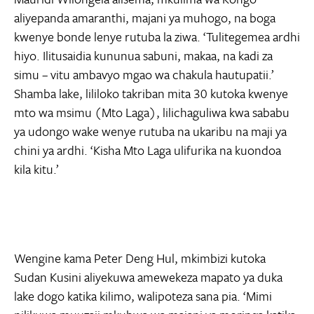
aliyepanda amaranthi, majani ya muhogo, na boga
kwenye bonde lenye rutuba la ziwa. ‘Tulitegemea ardhi
hiyo. Ilitusaidia kununua sabuni, makaa, na kadi za
simu – vitu ambavyo mgao wa chakula hautupatii.’
Shamba lake, lililoko takriban mita 30 kutoka kwenye
mto wa msimu (Mto Laga), lilichaguliwa kwa sababu
ya udongo wake wenye rutuba na ukaribu na maji ya
chini ya ardhi. ‘Kisha Mto Laga ulifurika na kuondoa
kila kitu.’
Wengine kama Peter Deng Hul, mkimbizi kutoka
Sudan Kusini aliyekuwa amewekeza mapato ya duka
lake dogo katika kilimo, walipoteza sana pia. ‘Mimi