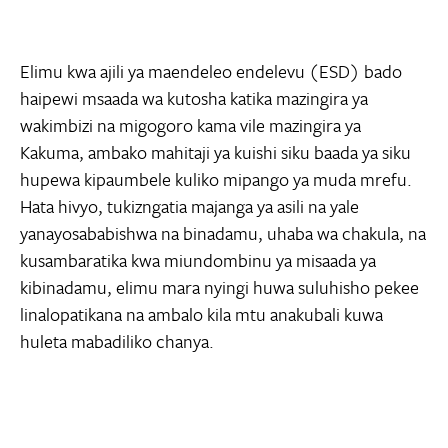
Elimu kwa ajili ya maendeleo endelevu (ESD) bado
haipewi msaada wa kutosha katika mazingira ya
wakimbizi na migogoro kama vile mazingira ya
Kakuma, ambako mahitaji ya kuishi siku baada ya siku
hupewa kipaumbele kuliko mipango ya muda mrefu.
Hata hivyo, tukizngatia majanga ya asili na yale
yanayosababishwa na binadamu, uhaba wa chakula, na
kusambaratika kwa miundombinu ya misaada ya
kibinadamu, elimu mara nyingi huwa suluhisho pekee
linalopatikana na ambalo kila mtu anakubali kuwa
huleta mabadiliko chanya.