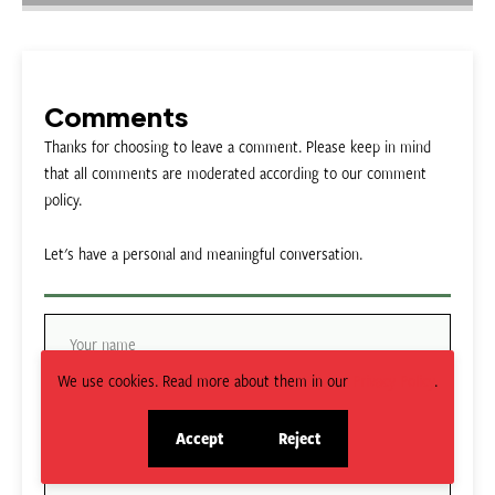
Comments
Thanks for choosing to leave a comment. Please keep in mind
that all comments are moderated according to our comment
policy.
Let's have a personal and meaningful conversation.
We use cookies. Read more about them in our
Privacy Policy
.
Accept
Reject
site
site
cookies
cookies