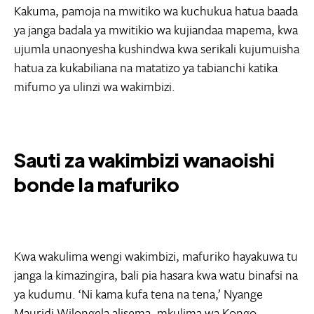
Kakuma, pamoja na mwitiko wa kuchukua hatua baada
ya janga badala ya mwitikio wa kujiandaa mapema, kwa
ujumla unaonyesha kushindwa kwa serikali kujumuisha
hatua za kukabiliana na matatizo ya tabianchi katika
mifumo ya ulinzi wa wakimbizi.
Sauti za wakimbizi wanaoishi
bonde la mafuriko
Kwa wakulima wengi wakimbizi, mafuriko hayakuwa tu
janga la kimazingira, bali pia hasara kwa watu binafsi na
ya kudumu. ‘Ni kama kufa tena na tena,’ Nyange
Mauridi Wilongela alisema, mkulima wa Kongo