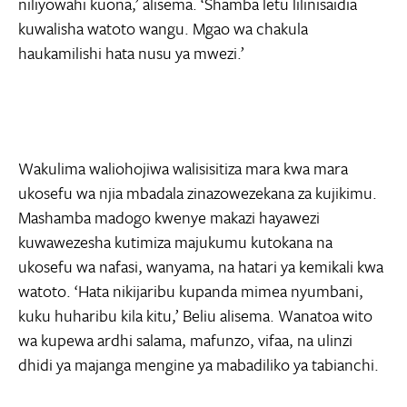
niliyowahi kuona,’ alisema. ‘Shamba letu lilinisaidia
kuwalisha watoto wangu. Mgao wa chakula
haukamilishi hata nusu ya mwezi.’
Wakulima waliohojiwa walisisitiza mara kwa mara
ukosefu wa njia mbadala zinazowezekana za kujikimu.
Mashamba madogo kwenye makazi hayawezi
kuwawezesha kutimiza majukumu kutokana na
ukosefu wa nafasi, wanyama, na hatari ya kemikali kwa
watoto. ‘Hata nikijaribu kupanda mimea nyumbani,
kuku huharibu kila kitu,’ Beliu alisema. Wanatoa wito
wa kupewa ardhi salama, mafunzo, vifaa, na ulinzi
dhidi ya majanga mengine ya mabadiliko ya tabianchi.