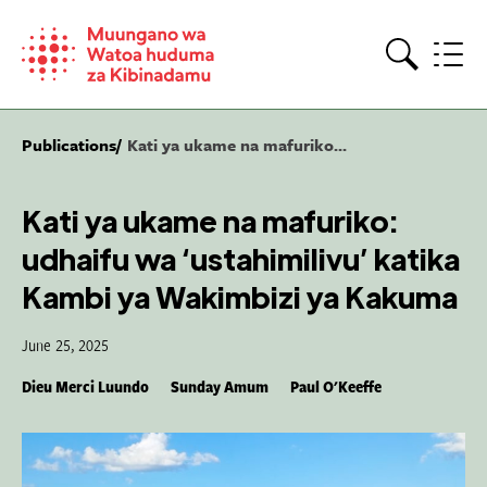
Skip
to
content
Search
Publications
Kati ya ukame na mafuriko...
Kati ya ukame na mafuriko:
udhaifu wa ‘ustahimilivu’ katika
Kambi ya Wakimbizi ya Kakuma
June 25, 2025
Dieu Merci Luundo
Sunday Amum
Paul O'Keeffe