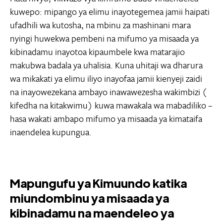
kuwepo: mipango ya elimu inayotegemea jamii haipati
ufadhili wa kutosha, na mbinu za mashinani mara
nyingi huwekwa pembeni na mifumo ya misaada ya
kibinadamu inayotoa kipaumbele kwa matarajio
makubwa badala ya uhalisia. Kuna uhitaji wa dharura
wa mikakati ya elimu iliyo inayofaa jamii kienyeji zaidi
na inayowezekana ambayo inawawezesha wakimbizi (
kifedha na kitakwimu) kuwa mawakala wa mabadiliko –
hasa wakati ambapo mifumo ya misaada ya kimataifa
inaendelea kupungua.
Mapungufu ya Kimuundo katika
miundombinu ya misaada ya
kibinadamu na maendeleo ya