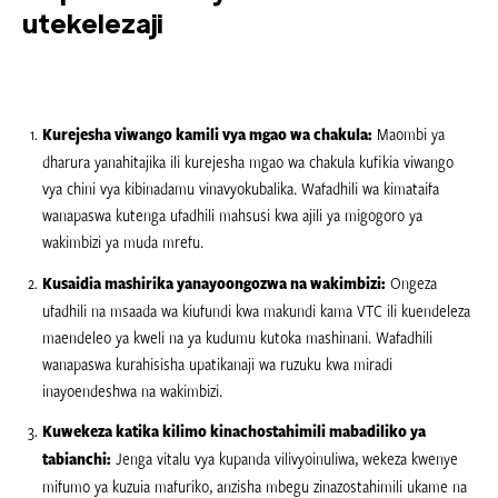
utekelezaji
Kurejesha viwango kamili vya mgao wa chakula:
Maombi ya
dharura yanahitajika ili kurejesha mgao wa chakula kufikia viwango
vya chini vya kibinadamu vinavyokubalika. Wafadhili wa kimataifa
wanapaswa kutenga ufadhili mahsusi kwa ajili ya migogoro ya
wakimbizi ya muda mrefu.
Kusaidia mashirika yanayoongozwa na wakimbizi:
Ongeza
ufadhili na msaada wa kiufundi kwa makundi kama VTC ili kuendeleza
maendeleo ya kweli na ya kudumu kutoka mashinani. Wafadhili
wanapaswa kurahisisha upatikanaji wa ruzuku kwa miradi
inayoendeshwa na wakimbizi.
Kuwekeza katika kilimo kinachostahimili mabadiliko ya
tabianchi:
Jenga vitalu vya kupanda vilivyoinuliwa, wekeza kwenye
mifumo ya kuzuia mafuriko, anzisha mbegu zinazostahimili ukame na