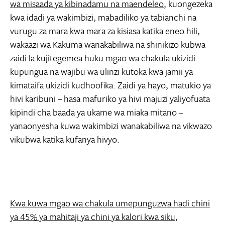
wa misaada ya kibinadamu na maendeleo
, kuongezeka
kwa idadi ya wakimbizi, mabadiliko ya tabianchi na
vurugu za mara kwa mara za kisiasa katika eneo hili,
wakaazi wa Kakuma wanakabiliwa na shinikizo kubwa
zaidi la kujitegemea huku mgao wa chakula ukizidi
kupungua na wajibu wa ulinzi kutoka kwa jamii ya
kimataifa ukizidi kudhoofika. Zaidi ya hayo, matukio ya
hivi karibuni – hasa mafuriko ya hivi majuzi yaliyofuata
kipindi cha baada ya ukame wa miaka mitano –
yanaonyesha kuwa wakimbizi wanakabiliwa na vikwazo
vikubwa katika kufanya hivyo.
Kwa kuwa mgao wa chakula umepunguzwa hadi chini
ya 45% ya mahitaji ya chini ya kalori kwa siku
,