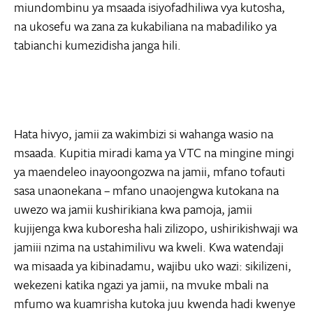
miundombinu ya msaada isiyofadhiliwa vya kutosha,
na ukosefu wa zana za kukabiliana na mabadiliko ya
tabianchi kumezidisha janga hili.
Hata hivyo, jamii za wakimbizi si wahanga wasio na
msaada. Kupitia miradi kama ya VTC na mingine mingi
ya maendeleo inayoongozwa na jamii, mfano tofauti
sasa unaonekana – mfano unaojengwa kutokana na
uwezo wa jamii kushirikiana kwa pamoja, jamii
kujijenga kwa kuboresha hali zilizopo, ushirikishwaji wa
jamiii nzima na ustahimilivu wa kweli. Kwa watendaji
wa misaada ya kibinadamu, wajibu uko wazi: sikilizeni,
wekezeni katika ngazi ya jamii, na mvuke mbali na
mfumo wa kuamrisha kutoka juu kwenda hadi kwenye