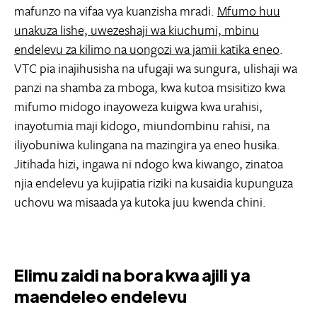
mafunzo na vifaa vya kuanzisha mradi.
Mfumo huu
unakuza lishe, uwezeshaji wa kiuchumi, mbinu
endelevu za kilimo na uongozi wa jamii katika eneo
.
VTC pia inajihusisha na ufugaji wa sungura, ulishaji wa
panzi na shamba za mboga, kwa kutoa msisitizo kwa
mifumo midogo inayoweza kuigwa kwa urahisi,
inayotumia maji kidogo, miundombinu rahisi, na
iliyobuniwa kulingana na mazingira ya eneo husika.
Jitihada hizi, ingawa ni ndogo kwa kiwango, zinatoa
njia endelevu ya kujipatia riziki na kusaidia kupunguza
uchovu wa misaada ya kutoka juu kwenda chini.
Elimu zaidi na bora kwa ajili ya
maendeleo endelevu