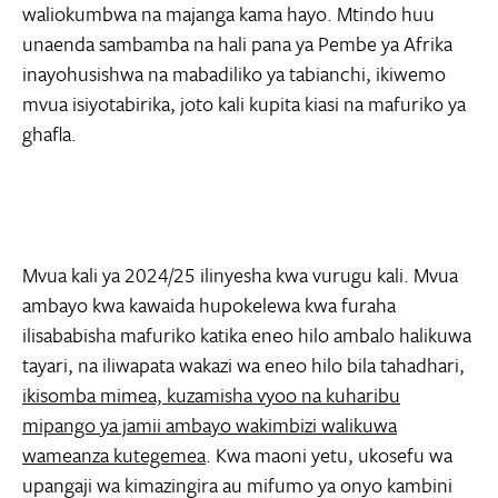
waliokumbwa na majanga kama hayo. Mtindo huu
unaenda sambamba na hali pana ya Pembe ya Afrika
inayohusishwa na mabadiliko ya tabianchi, ikiwemo
mvua isiyotabirika, joto kali kupita kiasi na mafuriko ya
ghafla.
Mvua kali ya 2024/25 ilinyesha kwa vurugu kali. Mvua
ambayo kwa kawaida hupokelewa kwa furaha
ilisababisha mafuriko katika eneo hilo ambalo halikuwa
tayari, na iliwapata wakazi wa eneo hilo bila tahadhari,
ikisomba mimea, kuzamisha vyoo na kuharibu
mipango ya jamii ambayo wakimbizi walikuwa
wameanza kutegemea
. Kwa maoni yetu, ukosefu wa
upangaji wa kimazingira au mifumo ya onyo kambini