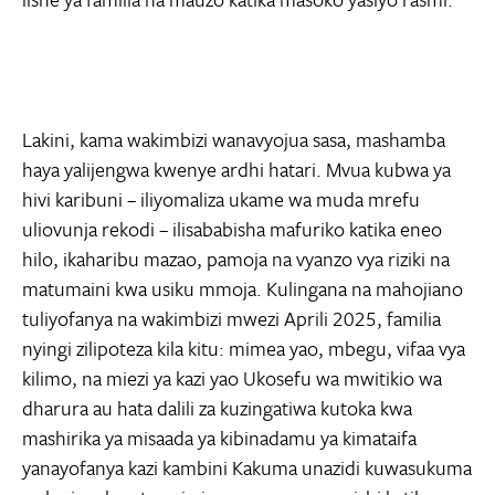
Lakini, kama wakimbizi wanavyojua sasa, mashamba
haya yalijengwa kwenye ardhi hatari. Mvua kubwa ya
hivi karibuni – iliyomaliza ukame wa muda mrefu
uliovunja rekodi – ilisababisha mafuriko katika eneo
hilo, ikaharibu mazao, pamoja na vyanzo vya riziki na
matumaini kwa usiku mmoja. Kulingana na mahojiano
tuliyofanya na wakimbizi mwezi Aprili 2025, familia
nyingi zilipoteza kila kitu: mimea yao, mbegu, vifaa vya
kilimo, na miezi ya kazi yao Ukosefu wa mwitikio wa
dharura au hata dalili za kuzingatiwa kutoka kwa
mashirika ya misaada ya kibinadamu ya kimataifa
yanayofanya kazi kambini Kakuma unazidi kuwasukuma