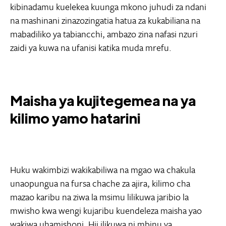
kibinadamu kuelekea kuunga mkono juhudi za ndani
na mashinani zinazozingatia hatua za kukabiliana na
mabadiliko ya tabiancchi, ambazo zina nafasi nzuri
zaidi ya kuwa na ufanisi katika muda mrefu.
Maisha ya kujitegemea na ya
kilimo yamo hatarini
Huku wakimbizi wakikabiliwa na mgao wa chakula
unaopungua na fursa chache za ajira, kilimo cha
mazao karibu na ziwa la msimu lilikuwa jaribio la
mwisho kwa wengi kujaribu kuendeleza maisha yao
wakiwa uhamishoni. Hii ilikuwa ni mbinu ya