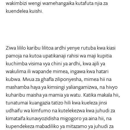
wakimbizi wengi wamehangaika kutafuta njia za
kuendelea kuishi.
Ziwa lililo karibu lilitoa ardhi yenye rutuba kwa kiasi
pamoja na kutoa upatikanaji rahisi wa maji kupitia
kuchimba visima vya chini ya ardhi, kwa ajili ya
wakulima ili wapande mimea, ingawa kwa hatari
kubwa. Mvua za ghafla ziliponyesha, mimea hii na
mashamba haya ya kimsingi yaliangamizwa, na hivyo
kuharibu maisha ya mamia ya watu. Katika makala hii,
tunatumai kuangazia tatizo hili kwa kueleza jinsi
udhaifu wa kimfumo na kutelekezwa kwa juhudi za
kimataifa kunavyozidisha migogoro ya aina hii, na
kupendekeza mabadiliko ya mitazamo ya juhudi za