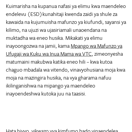
Kuimarisha na kupanua nafasi ya elimu kwa maendeleo
endelevu (ESD)kunahitaji kwenda zaidi ya shule za
kawaida na kujumuisha mafunzo ya kiufundi, sayansi ya
kilimo, na ujuzi wa ujasiriamali unaoendana na
muktadha wa eneo husika. Mikakati ya elimu
inayoongozwa na jamii, kama
Mpango wa Mafunzo ya
Ufugaji wa Kuku wa Inua Mama wa VTC
, zimeonyesha
matumaini makubwa katika eneo hili – kwa kutoa
chaguo mbadala wa vitendo, vinavyohusiana moja kwa
moja na mazingira husika, na vya gharama nafuu
ikilinganishwa na mipango ya maendeleo
inayoendeshwa kutoka juu na taasisi.
Hata hivyo, vikwazo vya kimfumo bado vinaendelea