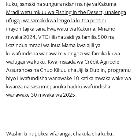
kuku, samaki na sungura ndani na nje ya Kakuma.
Mradi wetu mkuu wa Fishing in the Desert, unalenga
ufugaji wa samaki kwa lengo la kutoa protini
inayohitajika sana kwa watu wa Kakuma
. Mnamo
mwaka 2024, VTC ililisha zaidi ya familia 500 na
ikazindua mradi wa Inua Mama kwa ajili ya
kuwafundisha wanawake viongozi wa familia kuwa
wafugaji wa kuku. Kwa msaada wa Crédit Agricole
Assurances na Chuo Kikuu cha Jiji la Dublin, programu
hiyo iliwafundisha wanawake 10 katika mwaka wake wa
kwanza na sasa imepanuka hadi kuwafundisha
wanawake 30 mwaka wa 2025.
Washiriki hupokea vifaranga, chakula cha kuku,