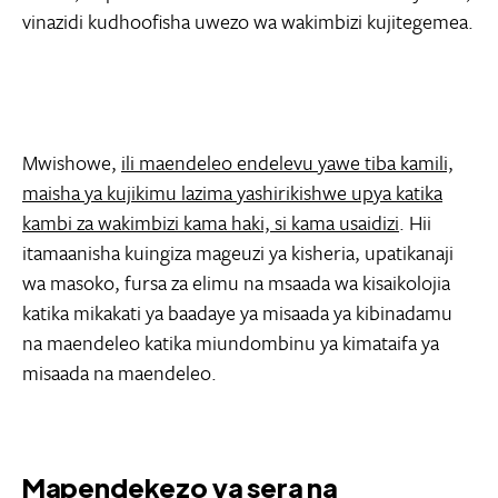
vinazidi kudhoofisha uwezo wa wakimbizi kujitegemea.
Mwishowe,
ili maendeleo endelevu yawe tiba kamili,
maisha ya kujikimu lazima yashirikishwe upya katika
kambi za wakimbizi kama haki, si kama usaidizi
. Hii
itamaanisha kuingiza mageuzi ya kisheria, upatikanaji
wa masoko, fursa za elimu na msaada wa kisaikolojia
katika mikakati ya baadaye ya misaada ya kibinadamu
na maendeleo katika miundombinu ya kimataifa ya
misaada na maendeleo.
Mapendekezo ya sera na