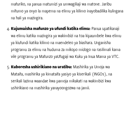
mafuriko, na panua matumizi ya umwagiliaji wa matone. Jaribu
mifumo ya onyo la mapema na elimu ya kilimo inayobadilika kulingana
na hali ya mazingira.
Kujumuisha mafunzo ya ufundi katika elimu:
Panua upatikanaji
wa elimu katika mazingira ya wakimbizi na toa kipaumbele kwa elimu
ya kiufundi katika kilimo na maendeleo ya biashara. Unganisha
programu za elimu na huduma za mikopo midogo na rasilimali kama
vile programu ya Mafunzo yaUfugaji wa Kuku ya Inua Mama ya VTC.
Kuboresha ushirikiano na uratibu:
Mashirika ya Umoja wa
Mataifa, mashirika ya kimataifa yasiyo ya kiserikali (INGOs), na
serikali lazima waandae kwa pamoja mikakati na wakimbizi kwa
ushirikiano na mashirika yanayoongozwa na jamii.