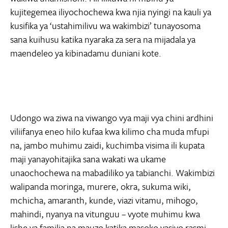
kujitegemea iliyochochewa kwa njia nyingi na kauli ya
kusifika ya ‘ustahimilivu wa wakimbizi’ tunayosoma
sana kuihusu katika nyaraka za sera na mijadala ya
maendeleo ya kibinadamu duniani kote.
Udongo wa ziwa na viwango vya maji vya chini ardhini
viliifanya eneo hilo kufaa kwa kilimo cha muda mfupi
na, jambo muhimu zaidi, kuchimba visima ili kupata
maji yanayohitajika sana wakati wa ukame
unaochochewa na mabadiliko ya tabianchi. Wakimbizi
walipanda moringa, murere, okra, sukuma wiki,
mchicha, amaranth, kunde, viazi vitamu, mihogo,
mahindi, nyanya na vitunguu – vyote muhimu kwa
lishe ya familia na mauzo katika masoko yasiyo rasmi.