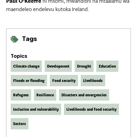
Paul O’Keeffe
ni msomi, mwandishi na mtaalamu wa
maendeleo endelevu kutoka Ireland.
Tags
Topics
Climate change
Development
Drought
Education
Floods or flooding
Food security
Livelihoods
Refugees
Resilience
Disasters and emergencies
Inclusion and vulnerability
Livelihoods and food security
Sectors