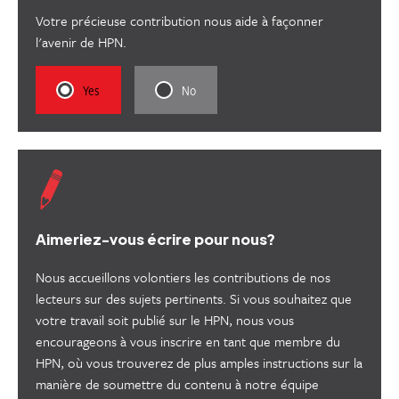
Votre précieuse contribution nous aide à façonner
l'avenir de HPN.
Rate
Rate
Yes
No
this
this
content
content
as
as
useful.
not
useful.
Aimeriez-vous écrire pour nous?
Nous accueillons volontiers les contributions de nos
lecteurs sur des sujets pertinents. Si vous souhaitez que
votre travail soit publié sur le HPN, nous vous
encourageons à vous inscrire en tant que membre du
HPN, où vous trouverez de plus amples instructions sur la
manière de soumettre du contenu à notre équipe