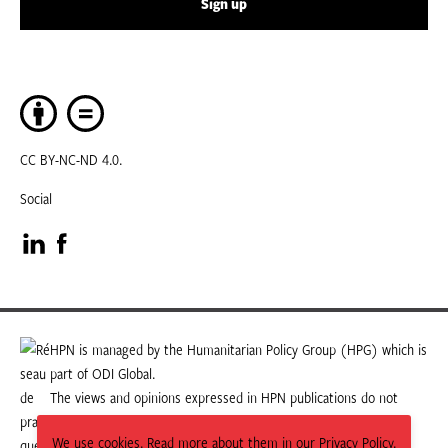
Sign up
CC BY-NC-ND 4.0.
Social
Visit
Visit
our
our
LinkedIn
Facebook
HPN is managed by the Humanitarian Policy Group (HPG) which is
part of ODI Global.
page
page
The views and opinions expressed in HPN publications do not
necessarily state or reflect those of HPG or ODI Global.
We use cookies. Read more about them in our Privacy Policy.