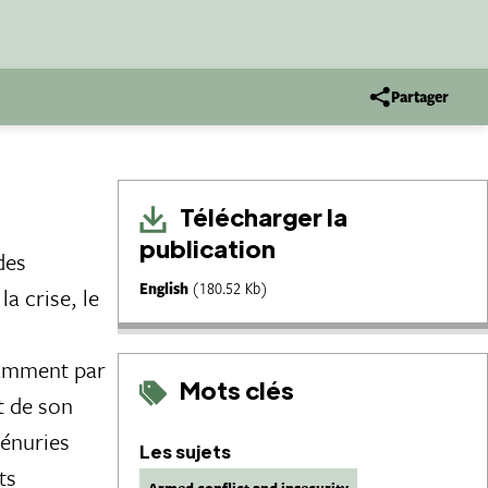
Partager
Télécharger la
publication
des
English
(180.52 Kb)
a crise, le
tamment par
Mots clés
t de son
pénuries
Les sujets
ts
Armed conflict and insecurity