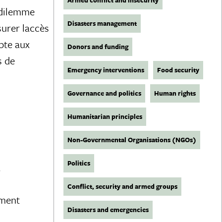
 dilemme
Disasters management
urer laccès
pte aux
Donors and funding
s de
Emergency interventions
Food security
Governance and politics
Human rights
Humanitarian principles
Non-Governmental Organisations (NGOs)
Politics
,
Conflict, security and armed groups
ement
Disasters and emergencies