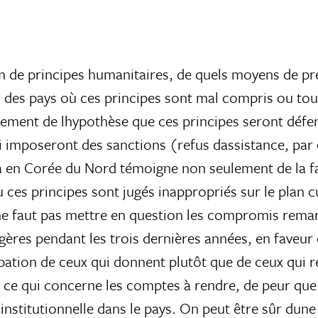
m de principes humanitaires, de quels moyens de pr
s des pays où ces principes sont mal compris ou tou
tement de lhypothèse que ces principes seront défe
ui imposeront des sanctions (refus dassistance, pa
là en Corée du Nord témoigne non seulement de la f
ù ces principes sont jugés inappropriés sur le plan c
 ne faut pas mettre en question les compromis rema
ngères pendant les trois dernières années, en faveur 
cupation de ceux qui donnent plutôt que de ceux qui
n ce qui concerne les comptes à rendre, de peur que n
stitutionnelle dans le pays. On peut être sûr dune c