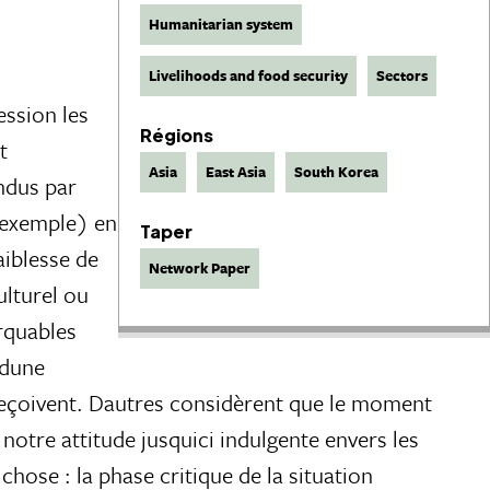
Humanitarian system
Livelihoods and food security
Sectors
ession les
Régions
t
Asia
East Asia
South Korea
ndus par
r exemple) en
Taper
aiblesse de
Network Paper
ulturel ou
rquables
dune
 reçoivent. Dautres considèrent que le moment
otre attitude jusquici indulgente envers les
hose : la phase critique de la situation