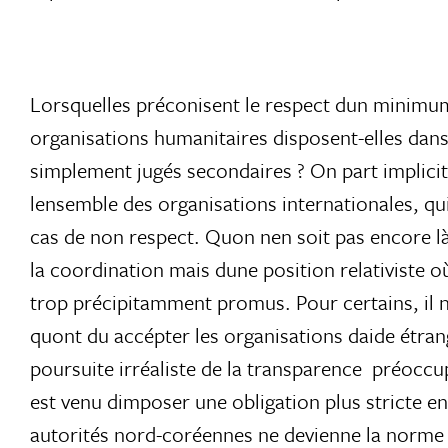
Lorsquelles préconisent le respect dun minimu
organisations humanitaires disposent-elles dan
simplement jugés secondaires ? On part implici
lensemble des organisations internationales, q
cas de non respect. Quon nen soit pas encore 
la coordination mais dune position relativiste o
trop précipitamment promus. Pour certains, il
quont du accépter les organisations daide étra
poursuite irréaliste de la transparence  préoc
est venu dimposer une obligation plus stricte e
autorités nord-coréennes ne devienne la norme in