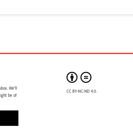
box. We’ll
CC BY-NC-ND 4.0.
ight be of