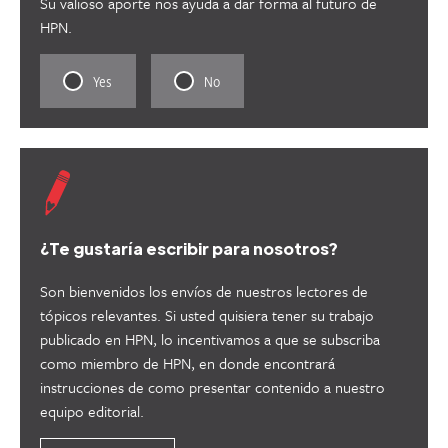
Su valioso aporte nos ayuda a dar forma al futuro de
HPN.
Rate
Rate
Yes
No
this
this
content
content
as
as
useful.
not
useful.
¿Te gustaría escribir para nosotros?
Son bienvenidos los envíos de nuestros lectores de
tópicos relevantes. Si usted quisiera tener su trabajo
publicado en HPN, lo incentivamos a que se subscriba
como miembro de HPN, en donde encontrará
instrucciones de como presentar contenido a nuestro
equipo editorial.