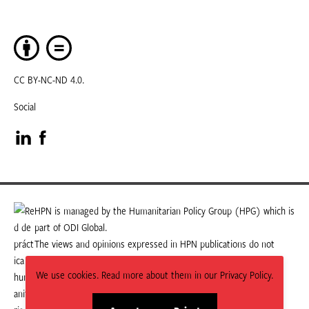
CC BY-NC-ND 4.0.
Social
Visit
Visit
our
our
LinkedIn
Facebook
HPN is managed by the Humanitarian Policy Group (HPG) which is
part of ODI Global.
page
page
The views and opinions expressed in HPN publications do not
necessarily state or reflect those of HPG or ODI Global.
We use cookies. Read more about them in our Privacy Policy.