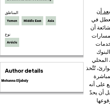
بعد أن
المناطق
 تعطل في
Yemen
Middle East
Asia
شائعة أن
نوع
 مسارات
Article
لخدمات
البنوك
 المحلي
، تُتَّخذ
Author details
لمباشرة
Mohanna Eljabaly
ع على أنه
 أن يحدّ
قوعها