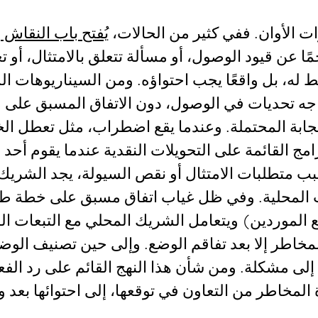
ات الأوان. ففي كثير من الحالات،
يُفتح باب النقاش 
جمًا عن قيود الوصول، أو مسألة تتعلق بالامتثال، أو
يط له، بل واقعًا يجب احتواؤه. ومن السيناريوهات ال
تواجه تحديات في الوصول، دون الاتفاق المسبق على
ستجابة المحتملة. وعندما يقع اضطراب، مثل تعطل ا
امج القائمة على التحويلات النقدية عندما يقوم أحد 
سبب متطلبات الامتثال أو نقص السيولة، يجد الشريك
لمحلية. وفي ظل غياب اتفاق مسبق على خطة طوارئ
مع الموردين) ويتعامل الشريك المحلي مع التبعات ا
لمخاطر إلا بعد تفاقم الوضع. وإلى حين تصنيف الوض
إلى مشكلة. ومن شأن هذا النهج القائم على رد الفعل
لمخاطر من التعاون في توقعها، إلى احتوائها بعد و