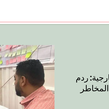
رجية: ردم
المخاطر