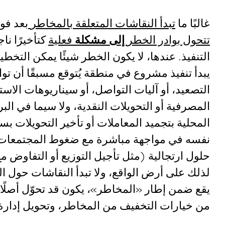
غالبًا ما
تبدأ النقاشات المتعلقة بالمخاطر
بعد فو
تتحول بوادر الخطر
إلى مشكلة
فعلية
كتأخيرًا نا
التنفيذ. عندها، لا يكون الخطر شيئًا يمكن التخط
يبدأ تنفيذ مشروع في منطقة يُتوقع مسبقًا أن 
التصعيد، أو آليات التواصل، أو سيناريوهات الا
المصرفية أو التحويلات النقدية، ولا سيما في البر
المحلية بتجميد المعاملات أو تأخير التحويلات ب
نفسه في مواجهة مباشرة مع ضغوط المجتمعات ا
حلول ارتجالية (مثل تأجيل التوزيع أو التفاوض 
لذلك على أرض الواقع، ولا تبدأ النقاشات حول ا
يقع ضمن إطار «المخاطر»، يكون قد تحوّل أصلًا 
من خيارات التخفيف من المخاطر، وتحويل إدارة ا