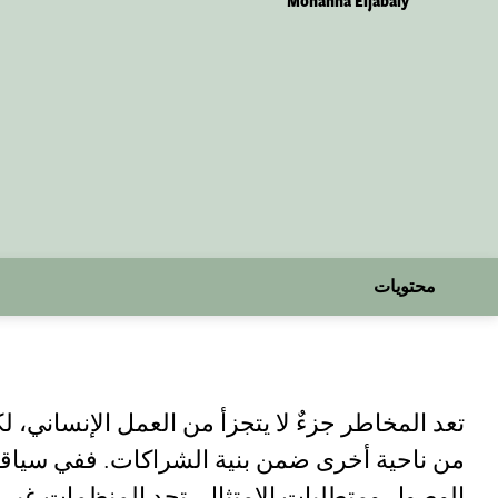
Mohanna Eljabaly
محتويات
تعد المخاطر جزءٌ لا يتجزأ من العمل الإنساني، ل
من ناحية أخرى ضمن بنية الشراكات. ففي سياقات 
الوصول ومتطلبات الامتثال، تجد المنظمات غير 