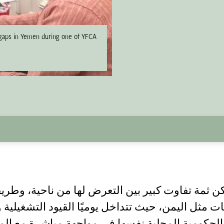
g gaps in Yemen during one of YFCA
كن ثمة تفاوت كبير بين التعرض لها من ناحية، وطريقة
مثل اليمن، حيث تتداخل يوميًا القيود التشغيلية 
الحكومية المحلية نفسها في مواجهة مباشرة مع ال