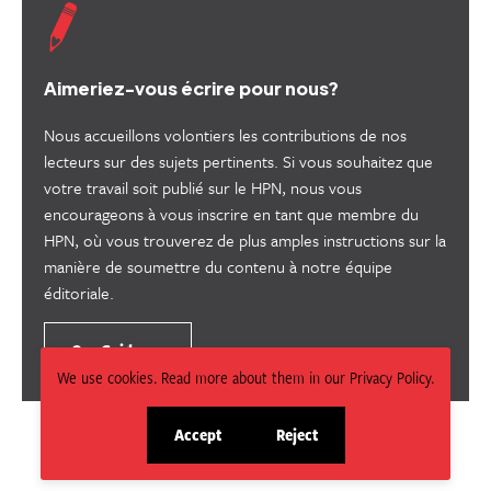
useful.
not
useful.
Aimeriez-vous écrire pour nous?
Nous accueillons volontiers les contributions de nos
lecteurs sur des sujets pertinents. Si vous souhaitez que
votre travail soit publié sur le HPN, nous vous
encourageons à vous inscrire en tant que membre du
HPN, où vous trouverez de plus amples instructions sur la
manière de soumettre du contenu à notre équipe
éditoriale.
Our Guidance
We use cookies. Read more about them in our Privacy Policy.
Accept
Reject
site
site
cookies
cookies