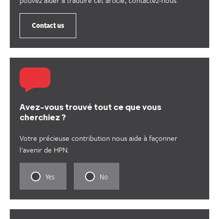
Contact us
Avez-vous trouvé tout ce que vous
cherchiez ?
Votre précieuse contribution nous aide à façonner
l'avenir de HPN.
Rate
Rate
Yes
No
this
this
content
content
as
as