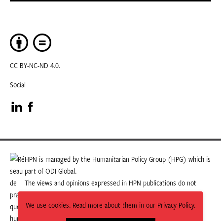
CC BY-NC-ND 4.0.
Social
Visit
Visit
our
our
LinkedIn
Facebook
HPN is managed by the Humanitarian Policy Group (HPG) which is
part of ODI Global.
page
page
The views and opinions expressed in HPN publications do not
necessarily state or reflect those of HPG or ODI Global.
We use cookies. Read more about them in our Privacy Policy.