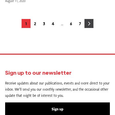
August 11, 2020
Posts
…
1
2
3
4
6
7
Page
Page
Page
Page
Page
Page
pagination
Sign up to our newsletter
Receive updates about our publications, events and more direct to your
inbox. We’ll send you our monthly newsletter, and the occasional other
update that might be of interest to you.
Sign up