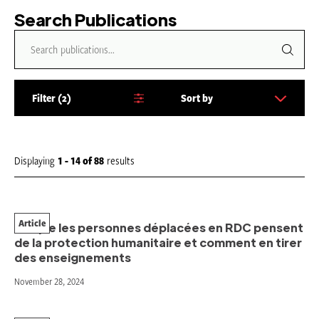
Search Publications
Filter
2
Sort by
S
o
r
t
Displaying
1 - 14
of
88
results
b
y
:
Article
Ce que les personnes déplacées en RDC pensent
de la protection humanitaire et comment en tirer
des enseignements
November 28, 2024