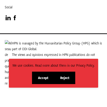
Social
Visit
Visit
our
our
LinkedIn
Facebook
HPN is managed by the Humanitarian Policy Group (HPG) which is
part of ODI Global.
page
page
The views and opinions expressed in HPN publications do not
necessarily state or reflect those of HPG or ODI Global.
We use cookies. Read more about them in our Privacy Policy.
Accept
Reject
site
site
cookies
cookies
© 2026 HPN
Supported and maintained by Studio 24