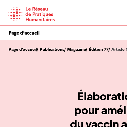
Skip
to
content
Page d’accueil
Page d'accueil
Publications
Magazine
Édition 77
Article 
Élaborati
pour améli
du vaccin 