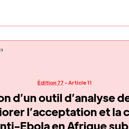
11
Édition 77
- Article 11
on d’un outil d’analyse d
orer l’acceptation et la
anti-Ebola en Afrique su