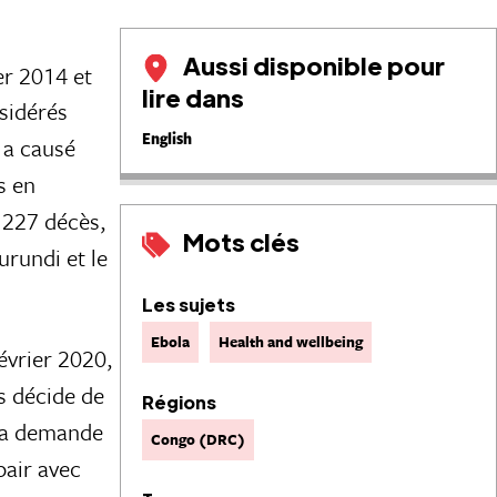
Aussi disponible pour
er 2014 et
lire dans
sidérés
English
 a causé
s en
 227 décès,
Mots clés
urundi et le
Les sujets
Ebola
Health and wellbeing
évrier 2020,
s décide de
Régions
 la demande
Congo (DRC)
pair avec