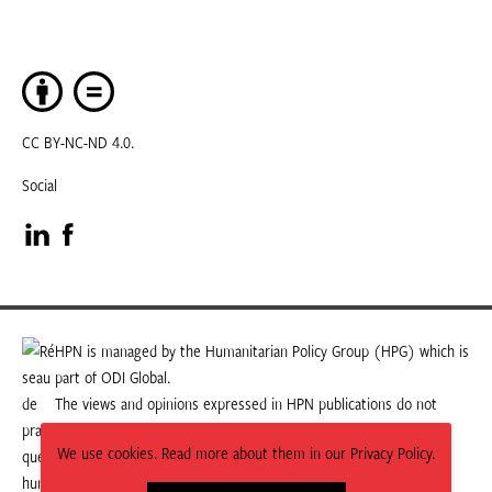
CC BY-NC-ND 4.0.
Social
Visit
Visit
our
our
LinkedIn
Facebook
HPN is managed by the Humanitarian Policy Group (HPG) which is
part of ODI Global.
page
page
The views and opinions expressed in HPN publications do not
necessarily state or reflect those of HPG or ODI Global.
We use cookies. Read more about them in our Privacy Policy.