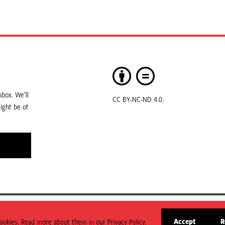
box. We’ll
CC BY-NC-ND 4.0.
ight be of
art of ODI Global.
Accept
R
okies. Read more about them in our Privacy Policy.