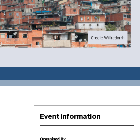
Credit: Wilfredorrh
Event information
Organised By