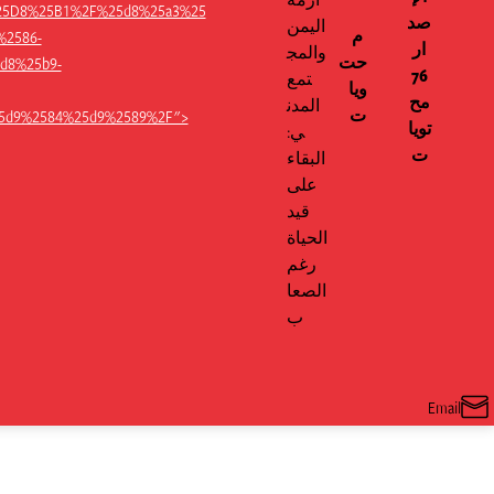
25D8%25B1%2F%25d8%25a3%25
صد
اليمن
م
%2586-
ار
والمج
حت
d8%25b9-
76
تمع
ويا
مح
المدن
WhatsApp
ت
5d9%2584%25d9%2589%2F">
تويا
ي:
ت
البقاء
على
قيد
الحياة
رغم
الصعا
ب
Email
Share
on
Email