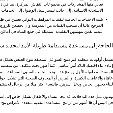
تعاني منها المشاركات في مجموعات النقاش المركزة، بما في ذلك 
الاستجابة الإنسانية، إلى جانب تيسير سبل الوصول إلى الخدمات. 
تلبية الاحتياجات الخاصة للفتيات المراهقات اللواتي يعشن في ظر
المرجح غالبا أن تسحب الفتيات من المدرسة وأن يخضعن للزواج ال
عندما يقمن بمهمتهن التقليدية المتمثلة في جمع المياه في أماكن 
الحاجة إلى مساعدة مستدامة طويلة الأمد لتجديد س
تشمل أولويات منظمة كير دمج الشواغل المتعلقة بنوع الجنس بشكل فعال 
إعادة بناء اقتصاد البلاد أمر أساسي، كما أظهر بحث بتكليف من منظمة
المستدامة طويلة الأجل. يوضح هذا البحث الجانب السلبي للمساعدة الن
عامًا) والإعاقات الكبيرة أو المرض أو المخاوف الصحية التي تشكل حوا
لبناء دخلهن الخاص ودخل أسرهن. فالنساء أكثر ميلا من الرجال للاستث
وبدون مثل هذه التدخلات، قد تلجأ النساء والأطفال بشكل خاص إلى است
في اليمن أن
10
أشهر من برامج المساعدة النقدية متعددة الأغراض نتج ع