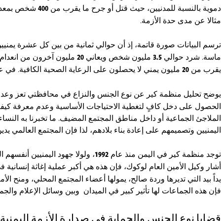
دموية بالنسبة للمدنيين، حيث قتل أو جرح ما يقرب من
400
شخص بمعد
مثالا عن مدى حدة الأزمة.
ترسم البيانات صورة قاتمة، إذ أن حوالي ثمانية من بين كل عشرة يمنيين
ماسة. شرد حوالي
3.5
مليون شخص ويعاني
20
مليون آخرون من انعدام ا
يقرب من
20
مليون يمني لا يحصلون على الرعاية الصحية الكافية. في 
يوضح تحليل منظمة كير عن نوع الجنس والنزاع في محافظتي تعز وعد
الحصول على دخل كافٍ لتغطية الاحتياجات الأساسية وعدم معرفة كيف
الملاجئ الجماعية أو داخل مناطق المجتمع المضيف. ما تخبرنا به النسا
اليمنيين وتصميمهم على إعادة بناء بلادهم، لذا فإن المجتمع العالمي
توجد منظمة كير في اليمن منذ عام
1992
، ولولا جهود اليمنيين أنفسهم
أشار وكيل الأمين العام لوكوك، فإن هذه هي أكبر عملية إغاثة إنسانية في 
يداً بيد التي تديرها وردة صالح، يمولها أعضاء المجتمع المحلي، ومنح
فإن هذه الجماعات لها تأثير كبير في الميدان وبين وسائل الإعلام والجم
قضايا نوع الجنس والحماية في صدارة الأزمة اليمنية