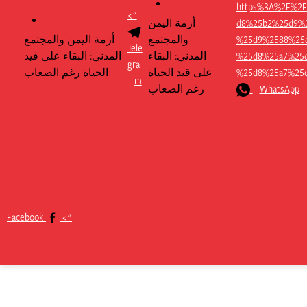
https%3A%2F%2
Telegram
">
d8%25b2%25d9%
أزمة اليمن
%25d9%2588%25
والمجتمع
أزمة اليمن والمجتمع
Tele
%25d8%25a7%25
المدني: البقاء
المدني: البقاء على قيد
gra
%25d8%25a7%25
على قيد الحياة
الحياة رغم الصعاب
m
WhatsApp
رغم الصعاب
Facebook
Facebook
">