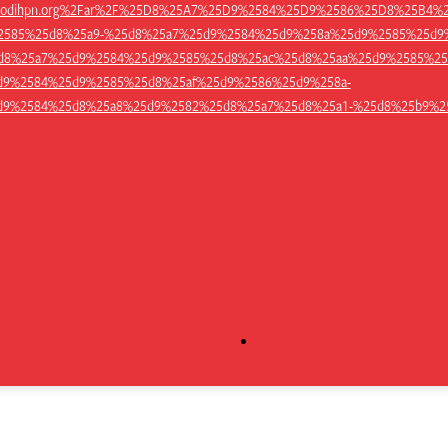
Fodihpn.org%2Far%2F%25D8%25A7%25D9%2584%25D9%2586%25D8%25B4%
2585%25d8%25a9-%25d8%25a7%25d9%2584%25d9%258a%25d9%2585%25d9
d8%25a7%25d9%2584%25d9%2585%25d8%25ac%25d8%25aa%25d9%2585%25
d9%2584%25d9%2585%25d8%25af%25d9%2586%25d9%258a-
d9%2584%25d8%25a8%25d9%2582%25d8%25a7%25d8%25a1-%25d8%25b9%2