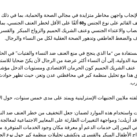
نجاب واجهن مخاطر متزايدة في مجالي الصحة والحماية، بما في ذلك مخ
نف القائم على نوع الجنس و
60
ألفًا على الأقل لخطر العنف الجنسي، بم
اغتصاب والاعتداء الجنسي وعنف الشريك الحميم والزواج المبكر والقسر
ف والضغط العاطفي وتدهور الصحة العقلية لكل من النساء والرجال.
ادة من “ما الذي ينجح في منع العنف ضد النساء والفتيات” في الحالات
مية الدولية، إلى أن النساء أكثر عرضة من الرجال لأن يكنّ ضحايا للاست
اصة عنف الشريك الحميم كون الحرمان الاقتصادي ومستويات الدخل مؤشر
فق هذا مع تحليل منظمة كير في محافظتي عدن وتعز، حيث تظهر حوادث
رب.
فته ملايين الجنيهات الإسترلينية ويمتد على مدى خمس سنوات، حول الأ
 واستخدام هذه الموارد لضمان: جعل التخفيف من خطر العنف ضد النساء وا
أزيلت؛ ومواجهة التغييرات الطارئة على المعايير الاجتماعية لمعالجة
جنس في اليمن إلى خدمات الدعم أو معرفة مكان وجود الخدمات المتوفرة.
اج الأطفال المبكر والقسري. وتكشف تحليلات منظمة كير حول نوع الجن