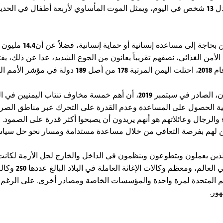
ل
13
شخص في اليوم، ويمثل الموت المأساوي لأربعة أطفال في الحديد
 بحاجة إلى مساعدة إنسانية أو حماية إنسانية، فضلاُ عن أن
14.4
مليون م
لأمن الغذائي، نصفهم تقريباً يعانون من الجوع الشديد، عدا عن ذلك، يفت
عام
2018
، احتلت اليمن المرتبة
178
من أصل
189
دولة في مؤشر الأمم المت
ن، الصادر في سبتمبر
2019
، أن أهم خمسة مخاوف تنتاب اليمنيين في 
ية الحصول على المساعدة وعدم القدرة على التحرك عبر مناطق الصرا
ء والرجال وعائلاتهم هو أنهم يريدون أن يصبحوا أكثر قدرة على الصمو
 يدين لهم بفرصة التعافي من خلال مساعدة مستدامة ومسار نحو حل سياس
 الذين يعملون ويتطوعون وينظمون في الداخل والخارج لحل الأزمة لكانت 
العالم، ومعظم وكالات الإغاثة العاملة في البلاد البالغ عددها
250
وكالة
 الأمم المتحدة لمرة واحدة والمؤسسات الخاصة ومصادر أخرى. على الرغم
هور.