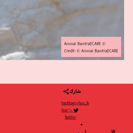
© Ammar Bamtraf/CARE
Credit: © Ammar Bamtraf/CARE
شارك
&hashtags=hpn_
Twitter
hpg">
Twitter
الإ
أزمة