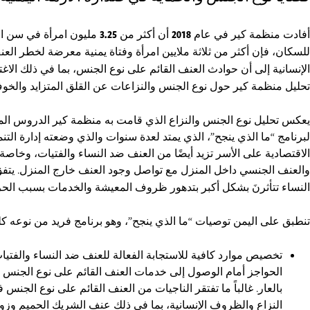
أفادت منظمة كير في عام
2018
أن أكثر من
3.25
مليون امرأة في سن الإ
للسكان، فإن أكثر من ثلاثة ملايين امرأة وفتاة يمنية معرضة لخطر الع
الإنسانية إلى أن حوادث العنف القائم على نوع الجنس، بما في ذلك ال
تحليل منظمة كير حول نوع الجنس والنزاعات عن القلق المتزايد والخو
يعكس تحليل نوع الجنس والنزاع الذي قامت به منظمة كير الدروس المستف
لبرنامج “ما الذي ينجح”، الذي يمتد لعدة سنوات والذي وضعته إدارة التن
الاقتصادية على الأسر تزيد أيضًا من العنف ضد النساء والفتيات، وخ
والعنف الجنسي داخل المنزل مع تواصل وجود العنف خارج المنزل
. يت
النساء تتأثرنَ بشكل أكبر بتدهور ظروف المعيشة والخدمات بسبب الح
تنطبق على اليمن توصيات “ما الذي ينجح”، وهو برنامج فريد من نوعه كل
تخصيص موارد كافية للاستجابة الفعالة للعنف ضد النساء والفتيات
الحواجز أمام الوصول إلى خدمات العنف القائم على نوع الجنس قد 
بالعار. غالباً ما تفتقر الناجيات من العنف القائم على نوع ال
النزاع والظروف الإنسانية، بما في ذلك عنف الشريك الحميم وزو