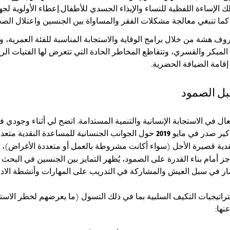
الإساءة اللفظية للنساء والإيذاء الجسدي للأطفال.إعطاء الأولوية لجه
كما تنبغي معالجة مشكلات الفقر والمساواة بين الجنسين واعتلال الصحة
وف هشة من خلال برامج الوقاية والاستجابة المناسبة للفئة العمرية، و
مبكر والقسري، وتتقاطع المخاطر الحادة التي تتعرض لها الفتيات الري
إقامة الضيافة الحضرية.
بل الصمود
في الاستجابة الإنسانية والتنمية المستدامة. اتضح لي أثناء وجودي ف
 كير صدر في مايو
2019
حول الجوانب الجنسانية للمساعدة النقدية متعدد
قدية قصيرة الأجل (سواء أكانت مشروطة بالعمل أو متعددة الأغراض)، 
جز أمام بناء القدرة على الصمود، يُظهر التمايز بين الجنسين في البح
مار في سبل العيش والمشاركة في التدريب على المهارات وأنشطة الادخ
راتيجيات التكيف السلبية بما في ذلك التسول (ما يعرضهم لخطر الاست
نها: