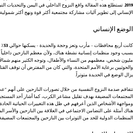
2019
. تستطلع هذه المقالة واقع النزوح الداخلي في اليمن والتحديات ال
الإنساني إلى تطوير آليات مشاركة مجتمعية أكثر قوة ونهج أكثر شمولية 
الوضع الإنساني
كانت أربع محافظات – مأرب وتعز وحجة والحديدة – يسكنها حوالي
53
٪ 
بسبب وجود منظمات إنسانية نشطة هناك، ولأن معظم النازحين داخلياً غ
مليون شخص، معظمهم من النساء والأطفال، وتوجه الكثير منهم شمالاً إل
والحوثيين برعاية الأمم المتحدة، والتي كان من المفترض أن توقف الق
يزال الوضع في الحديدة متوتراً.
تتفاقم صدمة النزوح النفسية من خلال تصورات النازحين على أنهم “عبء
المجتمعات المضيفة بهدف تقليل مشاعر الكرب، كما أشار أحد المستج
ومواجهة الأشخاص الذين أعرفهم في ظل هذه التغييرات الحياتية الحادة؟” ب
هناك أمثلة على التضامن الاجتماعي في العلاقة بين النازحين والأسر ا
المنظمات الدولية للحد من التوترات بين النازحين والمجتمعات المضيفة