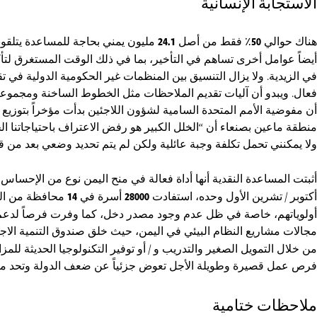
الاستجابة الإنسانية
هناك حوالي
50
٪ فقط من أصل
24.1
مليون يمني بحاجة للمساعدة يتلقونه
أيضاً عوامل أخرى تساهم في التأخير، بما في ذلك الوقت المستغرق لتأك
في الزيدية. ولا يزال التنسيق بين المنظمات غير الحكومية الدولية في 
فعال. ويبدو أن آليات تقديم الملاحظات مثل الخطوط الساخنة ومجموع
أن مفوضية الأمم المتحدة السامية لشؤون اللاجئين بدأت مؤخراً بتوزي
منطقة ماعين بصنعاء أن “الخلل الكبير هو رفض الاعتراف باحتياجاتنا 
ولا يمكنني تحمل تكلفة وجبة عائلية ولكن لم يتم تحديد وضعي بعد من 
أثبتت المساعدة النقدية أنها أداة فعالة في منح اليمن نوع من الإحساس 
أكتوبر / تشرين الأول وحده، استفادت
28000
أسرة في
14
محافظة من المس
أولوياتهم، خاصة في ظل عدم وجود مصدر دخل، كما وفرت فرصاً لدعم 
مجالات مشاريع النظام البيئي في اليمن، حيث خلق صندوق التنمية الا
من خلال التمويل الصغير والتدريب و / أو توفير التكنولوجيا الحديثة للم
فرص عمل قصيرة وطويلة الأجل تعوض جزئياً عن ضعف الدولة وتحد من ا
ملاحظات ختامية