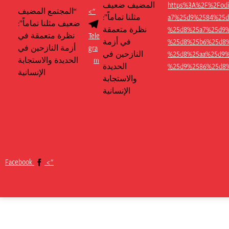
https%3A%2F%2Fo
المضيف ضعيف
Telegram
">
“المجتمع المضيف
a7%25d9%2584%25d
مثلنا تماماً”:
ضعيف مثلنا تماماً”:
%25d8%25a7%25d9
نظرة متعمقة
نظرة متعمقة في
Tele
%25d8%25b6%25d8
في أزمة
أزمة النازحين في
gra
%25d8%25aa%25d9%
النازحين في
الحديدة والاستجابة
m
%25d9%2586%25d8
الحديدة
الإنسانية
والاستجابة
الإنسانية
Facebook
Facebook
">