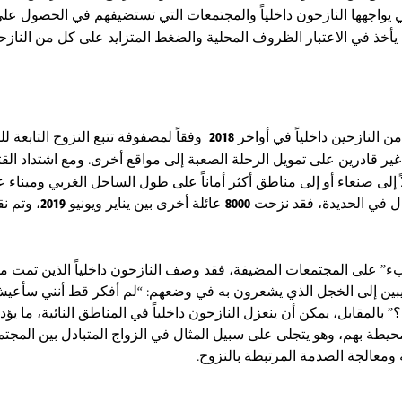
تي يواجهها النازحون داخلياً والمجتمعات التي تستضيفهم في الحصول على
يأخذ في الاعتبار الظروف المحلية والضغط المتزايد على كل من النازحي
من النازحين داخلياً في أواخر
2018
وفقاً لمصفوفة تتبع النزوح التابعة للم
ير قادرين على تمويل الرحلة الصعبة إلى مواقع أخرى. ومع اشتداد الق
ى صنعاء أو إلى مناطق أكثر أماناً على طول الساحل الغربي وميناء عد
تال في الحديدة، فقد نزحت
8000
عائلة أخرى بين يناير ويونيو
2019
، وتم ن
” على المجتمعات المضيفة، فقد وصف النازحون داخلياً الذين تمت مقا
يبين إلى الخجل الذي يشعرون به في وضعهم: “لم أفكر قط أنني سأع
المقابل، يمكن أن ينعزل النازحون داخلياً في المناطق النائية، ما يؤدي
لمحيطة بهم، وهو يتجلى على سبيل المثال في الزواج المتبادل بين المج
 ومعالجة الصدمة المرتبطة بالنزوح.