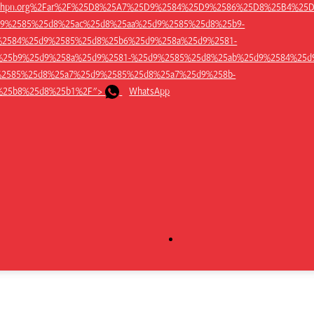
dihpn.org%2Far%2F%25D8%25A7%25D9%2584%25D9%2586%25D8%25B4%25
9%2585%25d8%25ac%25d8%25aa%25d9%2585%25d8%25b9-
%2584%25d9%2585%25d8%25b6%25d9%258a%25d9%2581-
%25b9%25d9%258a%25d9%2581-%25d9%2585%25d8%25ab%25d9%2584%25d
2585%25d8%25a7%25d9%2585%25d8%25a7%25d9%258b-
WhatsApp
%25b8%25d8%25b1%2F">
WhatsApp