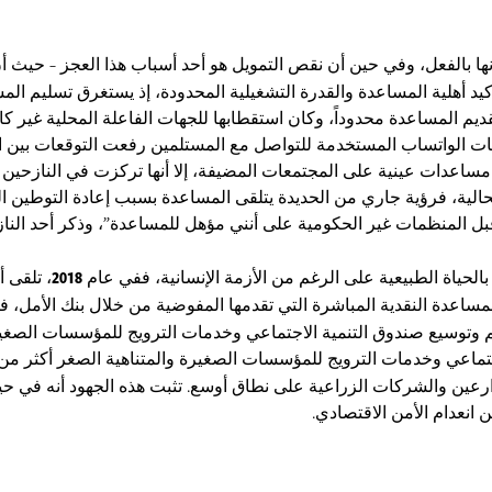
ا بالفعل، وفي حين أن نقص التمويل هو أحد أسباب هذا العجز – حيث أن
يد أهلية المساعدة والقدرة التشغيلية المحدودة، إذ يستغرق تسليم الم
تقديم المساعدة محدوداً، وكان استقطابها للجهات الفاعلة المحلية غير 
ات الواتساب المستخدمة للتواصل مع المستلمين رفعت التوقعات بين ا
ع مساعدات عينية على المجتمعات المضيفة، إلا أنها تركزت في النازحي
الحالية، فرؤية جاري من الحديدة يتلقى المساعدة بسبب إعادة التوطين
قبل المنظمات غير الحكومية على أنني مؤهل للمساعدة”، وذكر أحد الن
بالحياة الطبيعية على الرغم من الأزمة الإنسانية، ففي عام
2018
، تلقى 
اعدة النقدية المباشرة التي تقدمها المفوضية من خلال بنك الأمل، فق
وتوسيع صندوق التنمية الاجتماعي وخدمات الترويج للمؤسسات الصغير
جتماعي وخدمات الترويج للمؤسسات الصغيرة والمتناهية الصغر أكثر من
زارعين والشركات الزراعية على نطاق أوسع. تثبت هذه الجهود أنه في حين 
نعدام الأمن الاقتصادي.