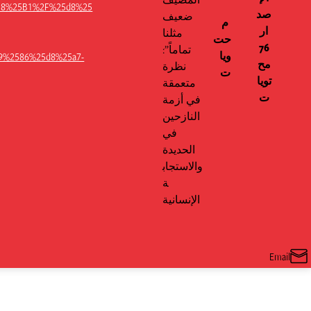
D8%25B1%2F%25d8%25
صد
ضعيف
م
ار
مثلنا
حت
76
تماماً”:
ويا
9%2586%25d8%25a7-
مح
نظرة
ت
تويا
متعمقة
ت
في أزمة
النازحين
في
الحديدة
والاستجاب
ة
الإنسانية
Email
Share
on
Email