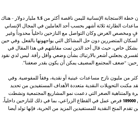
 خطة الاستجابة الإنسانية لليمن ناقصة أكثر من
1.5
مليار دولار – هناك
ساعدات الطارئة ثلاثة أشهر بحسب أحد العاملين في المجال الإنساني
كافٍ ومخصص الغرض وكان التواصل مع النازحين داخلياً محدوداً وغير
لسكان المتضررين دون حل المشاكل التي يواجهونها بالفعل. وفي حين
ن بشكل خاص، حيث قال أحد الذين تمت مقابلتهم في هذا المقال في
 القسري يجعلني أشعر بالارتباك بشأن وضعي وأقل رأفة. ليس لدي نقود
ازحين: “ضعف المجتمع المضيف يمكن أن يكون بقدر ضعفنا”.
أكثر من مليون نازح مساعدات عينية أو نقدية، وفقاً للمفوضية. وفي
د مكنت التحويلات النقدية متعددة الأهداف المستفيدين من تحديد
ة والمتناهية الصغر التي دعمت نمو المشاريع المجتمعية ونشطت
189000
فرص عمل في القطاع الزراعي، بما في ذلك للنازحين داخلياً،
تقدم المنح النقدية للمستفيدين المزيد من الحرية، فإنها تولد أيضا